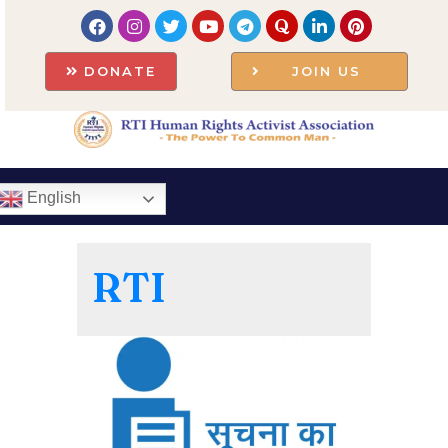
DONATE
JOIN US
English
RTI